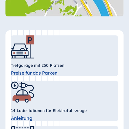
Königswinter
Hotel Magdeburg
Hotel München
Hotel Stuttgart
Seehotel
Timmendorfer
Strand
TitiseeHotel
Titisee-Neustadt
Tiefgarage mit 250 Plätzen
Preise für das Parken
Strandhotel
Travemünde
Hotel Ulm
Star-Apart Hansa
Hotel Wiesbaden
14 Ladestationen für Elektrofahrzeuge
Hotel Würzburg
Anleitung