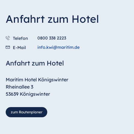
Malta
Antonine Hotel &
Anfahrt zum Hotel
Spa Malta
0800 338 2223
Telefon
info.kwi@maritim.de
E-Mail
Mauritius
Resort & Spa
Anfahrt zum Hotel
Mauritius
Maritim Hotel Königswinter
Rheinallee 3
53639 Königswinter
zum Routenplaner