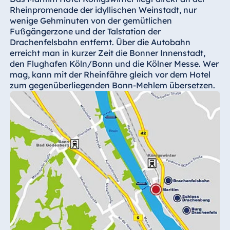
Hotel Bonn
Rheinpromenade der idyllischen Weinstadt, nur
wenige Gehminuten von der gemütlichen
Hotel Bremen
Fußgängerzone und der Talstation der
Hotel Darmstadt
Drachenfelsbahn entfernt. Über die Autobahn
erreicht man in kurzer Zeit die Bonner Innenstadt,
Hotel Dresden
den Flughafen Köln/Bonn und die Kölner Messe. Wer
Hotel Düsseldorf
mag, kann mit der Rheinfähre gleich vor dem Hotel
Hotel Frankfurt
zum gegenüberliegenden Bonn-Mehlem übersetzen.
Hotel am
Schlossgarten
Fulda
Airport Hotel
Hannover
Hotel Ingolstadt
Hotel Bellevue
Kiel
Hotel Köln
Hotel