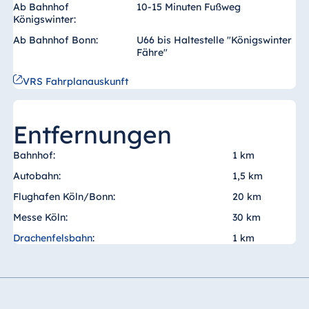
Blue Albena
Ab Bahnhof
10-15 Minuten Fußweg
Königswinter:
Hotel Amelia
Ab Bahnhof Bonn:
U66 bis Haltestelle "Königswinter
Fähre"
VRS Fahrplanauskunft
China
Hotel Taicang
Garden
Entfernungen
Hotel &
Bahnhof:
1 km
Conference
Center Taicang
Autobahn:
1,5 km
Flughafen Köln/Bonn:
20 km
Messe Köln:
30 km
Italien
Drachenfelsbahn
:
1 km
Resort Calabria