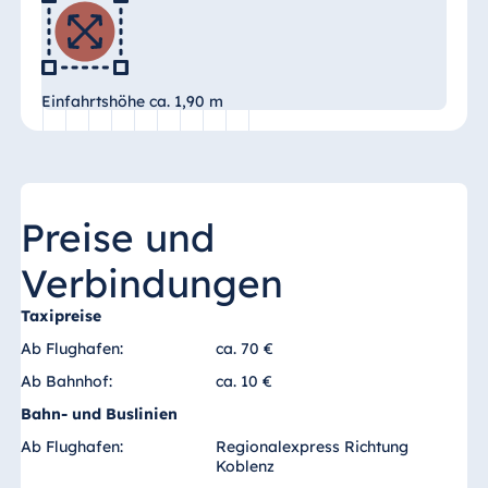
Ägypten
Jolie Ville Resort
& Casino Sharm
Einfahrtshöhe ca. 1,90 m
El Sheikh
Albanien
Preise und
Hotel Plaza
Verbindungen
Tirana
Resort Marina
Taxipreise
Bay
Ab Flughafen:
ca. 70 €
Ab Bahnhof:
ca. 10 €
Bahn- und Buslinien
Bulgarien
Ab Flughafen:
Regionalexpress Richtung
Hotel Paradise
Koblenz