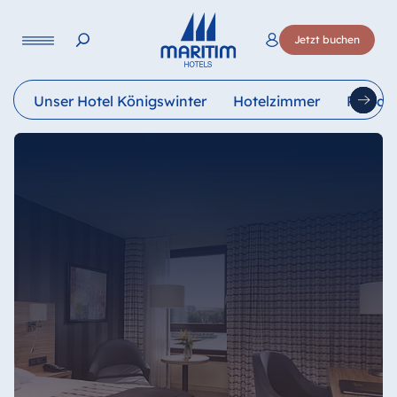
Sprache
Jetzt buchen
Deutsch
English
Français
Italiano
Esp
Unser Hotel Königswinter
Hotelzimmer
Restau