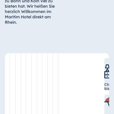
zu Bonn und Köln viel zu
Königswinter
bieten hat. Wir heißen Sie
Hotel Magdeburg
herzlich Willkommen im
Maritim Hotel direkt am
Hotel München
Rhein.
Hotel Stuttgart
Seehotel
Timmendorfer
Strand
TitiseeHotel
Titisee-Neustadt
Strandhotel
Travemünde
Hotel Ulm
Check
Star-Apart Hansa
bis 1
Hotel Wiesbaden
Hotel Würzburg