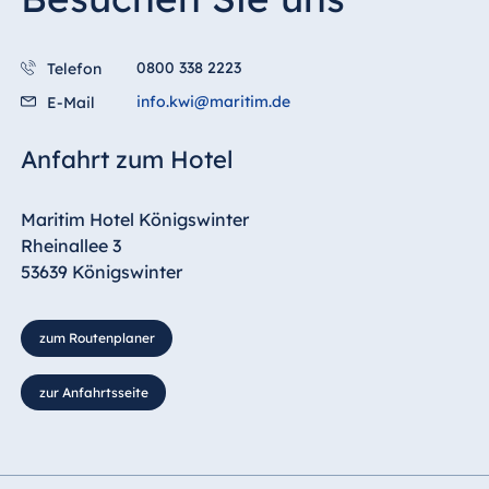
Malta
Antonine Hotel &
0800 338 2223
Telefon
Spa Malta
info.kwi@maritim.de
E-Mail
Anfahrt zum Hotel
Mauritius
Resort & Spa
Maritim Hotel Königswinter
Mauritius
Rheinallee 3
53639 Königswinter
zum Routenplaner
zur Anfahrtsseite