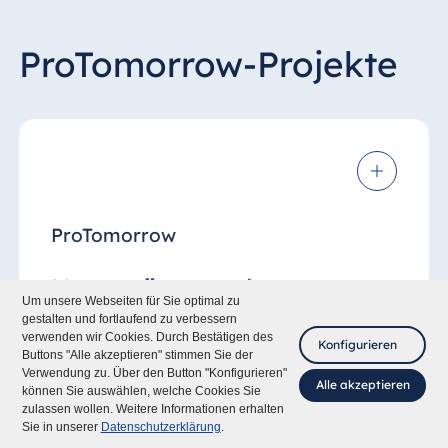
ProTomorrow-Projekte
ProTomorrow
Unterstützung des
Um unsere Webseiten für Sie optimal zu
"Ambulanten Kinder- und
gestalten und fortlaufend zu verbessern
verwenden wir Cookies. Durch Bestätigen des
Jugendhospizdienst Rhein-
Konfigurieren
Buttons "Alle akzeptieren" stimmen Sie der
Sieg"
Verwendung zu. Über den Button "Konfigurieren"
Alle akzeptieren
können Sie auswählen, welche Cookies Sie
zulassen wollen. Weitere Informationen erhalten
Fragen Sie mich
Sie in unserer
Datenschutzerklärung
.
Für jedes nicht (täglich) gereinigte Zimmer