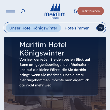
Sprache
Jetzt buchen
Deutsch
English
Français
Italiano
Esp
Unser Hotel Königswinter
Hotelzimmer
Restau
Maritim Hotel
Königswinter
Von hier genießen Sie den besten Blick auf
Bonn am gegenüberliegenden Rheinufer –
und auf die kleine Fähre, die Sie dorthin
bringt, wenn Sie möchten. Doch einmal
hier angekommen, möchte man eigentlich
gar nicht mehr weg.