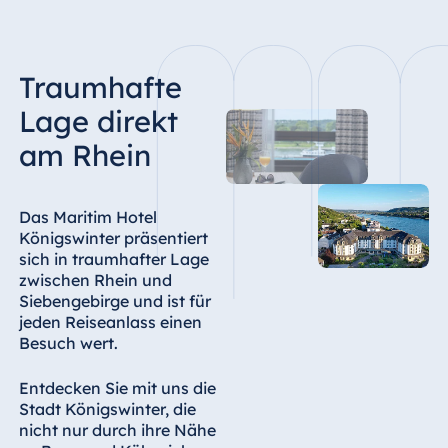
Hotel Bonn
Hotel Bremen
Hotel Darmstadt
Traumhafte
Hotel Dresden
Lage direkt
Hotel Düsseldorf
am Rhein
Hotel Frankfurt
Hotel am
Das Maritim Hotel
Schlossgarten
Königswinter präsentiert
Fulda
sich in traumhafter Lage
Airport Hotel
zwischen Rhein und
Hannover
Siebengebirge und ist für
jeden Reiseanlass einen
Hotel Ingolstadt
Besuch wert.
Hotel Bellevue
Kiel
Entdecken Sie mit uns die
Hotel Köln
Stadt Königswinter, die
nicht nur durch ihre Nähe
Hotel