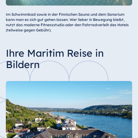
MyMaritim
Mitglieder (Gold,
Platinum)
Im Schwimmbad sowie in der Finnischen Sauna und dem Sanarium
kann man es sich gut gehen lassen. Wer lieber in Bewegung bleibt,
nutzt das moderne Fitnessstudio oder den Fahrradverleih des Hotels
Beherbergungssteuer Königswinter: 5 % d
(teilweise gegen Gebühr).
Bruttoentgeltes des Übernachtungspreises
Ihre Maritim Reise in
Bildern