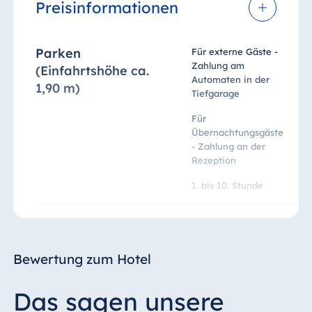
Preisinformationen
Parken
28
Für externe Gäste -
Zahlung am
(Einfahrtshöhe ca.
Automaten in der
1,90 m)
Tiefgarage
20
Für
Übernachtungsgäste
- Zahlung an der
Rezeption
3,
1. bis 10. Stunde
Verpflegung
25
Frühstück
Pe
Bewertung zum Hotel
41
Abendessen (ab 13
Jahre)
Pe
Das sagen unsere
Abendessen für
ko