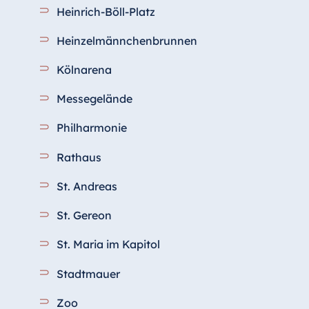
Heinrich-Böll-Platz
Star-Apart Hansa Hotel Wiesbaden
Hotel Würzburg
Heinzelmännchenbrunnen
Kölnarena
Messegelände
Ägypten
Jolie Ville Resort & Casino Sharm El
Philharmonie
Sheikh
Rathaus
St. Andreas
Albanien
St. Gereon
Hotel Plaza Tirana
St. Maria im Kapitol
Resort Marina Bay
Stadtmauer
Zoo