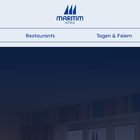
Deutsch
English
Français
Italiano
Español
Restaurants
Tagen & Feiern