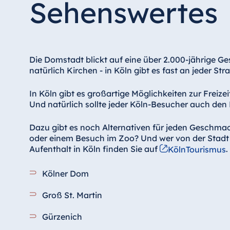
Sehenswertes
Hotel Düsseldorf
Hotel Frankfurt
Hotel am Schlossgarten Fulda
Airport Hotel Hannover
Die Domstadt blickt auf eine über 2.000-jährige G
Hotel Ingolstadt
natürlich Kirchen - in Köln gibt es fast an jeder S
Hotel Bellevue Kiel
In Köln gibt es großartige Möglichkeiten zur Freiz
Hotel Köln
Und natürlich sollte jeder Köln-Besucher auch d
Hotel Königswinter
Dazu gibt es noch Alternativen für jeden Geschma
Hotel Magdeburg
oder einem Besuch im Zoo? Und wer von der Stadt
Hotel München
Aufenthalt in Köln finden Sie auf
.
KölnTourismus
Hotel Stuttgart
Kölner Dom
Seehotel Timmendorfer Strand
TitiseeHotel Titisee-Neustadt
Groß St. Martin
Strandhotel Travemünde
Gürzenich
Hotel Ulm