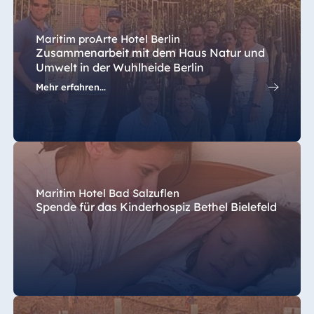
Spa Malta
Maritim proArte Hotel Berlin
Zusammenarbeit mit dem Haus Natur und
Umwelt in der Wuhlheide Berlin
Mauritius
Mehr erfahren...
Resort & Spa
Mauritius
Maritim Hotel Bad Salzuflen
Spende für das Kinderhospiz Bethel Bielefeld