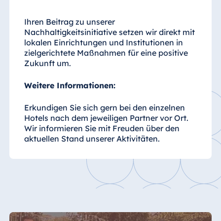
Ihren Beitrag zu unserer
Nachhaltigkeitsinitiative setzen wir direkt mit
China
lokalen Einrichtungen und Institutionen in
Hotel Taicang
zielgerichtete Maßnahmen für eine positive
Garden
Zukunft um.
Hotel &
Conference
Weitere Informationen:
Center Taicang
Erkundigen Sie sich gern bei den einzelnen
Hotels nach dem jeweiligen Partner vor Ort.
Wir informieren Sie mit Freuden über den
aktuellen Stand unserer Aktivitäten.
Italien
Resort Calabria
Malta
Antonine Hotel &