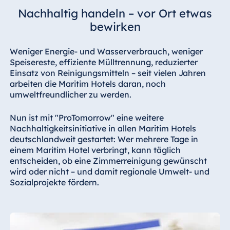
Hotel Darmstadt
Nachhaltig handeln – vor Ort etwas
Hotel Dresden
bewirken
Hotel Düsseldorf
Weniger Energie- und Wasserverbrauch, weniger
Hotel Frankfurt
Speisereste, effiziente Mülltrennung, reduzierter
Hotel am
Einsatz von Reinigungsmitteln – seit vielen Jahren
Schlossgarten
arbeiten die Maritim Hotels daran, noch
Fulda
umweltfreundlicher zu werden.
Airport Hotel
Nun ist mit "ProTomorrow" eine weitere
Hannover
Nachhaltigkeitsinitiative in allen Maritim Hotels
Hotel Ingolstadt
deutschlandweit gestartet: Wer mehrere Tage in
einem Maritim Hotel verbringt, kann täglich
Hotel Bellevue
entscheiden, ob eine Zimmerreinigung gewünscht
Kiel
wird oder nicht – und damit regionale Umwelt- und
Hotel Köln
Sozialprojekte fördern.
Hotel
Königswinter
Hotel Magdeburg